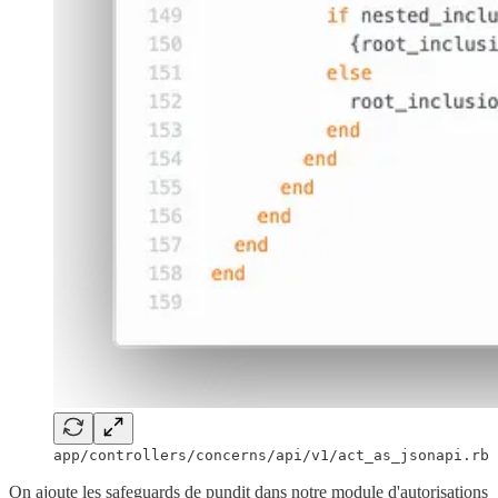
app/controllers/concerns/api/v1/act_as_jsonapi.rb
On ajoute les safeguards de pundit dans notre module d'autorisations