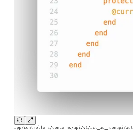
app/controllers/concerns/api/v1/act_as_jsonapi/aut