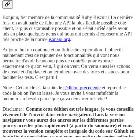
Bonjour, fier membre de la communauté Ruby Biscuit ! La dernière
fois, on avait parlé de faire une API la plus flexible possible côté
client, la plus customisable possible et on s'était arrêté après avoir
mis en place quelques gems qui nous ont permis d'exposer une API
très proche de la norme
jsonapi.org
.
Aujourd'hui on continue et on finit cette exploration. L'objectif
maintenant c'est de rajouter des fonctionnalités qui vont nous
permettre d'avoir beaucoup plus de contrôle pour exposer
exactement ce qu'on veut, à qui on veut. On verra aussi les actions
de create et d'update et on terminera avec des trucs et astuces pour
faciliter les tests. C'est parti !
Note : Cet article est la suite de
l'édition précédente
et reprend le
code là où on l'avait laissé. Je vous invite à vous rafraîchir la
mémoire au besoin parce que ça va démarrer très vite !
Disclamer :
Comme cette édition est très longue, je vous conseille
vivement de l’ouvrir dans votre navigateur. Dans la version
navigateur vous aurez des ancres sur les différentes parties
pour y accéder plus rapidement (à partir du sommaire) et vous
trouverez la version complète et intégrale du code sur Github en
toute fin de newsletter, ce qui vous permettra de copier coller les