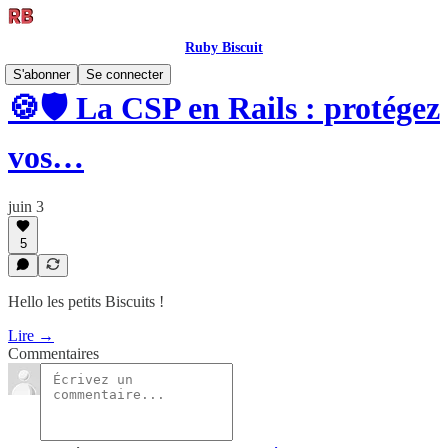
Ruby Biscuit
S'abonner
Se connecter
🍪🛡️ La CSP en Rails : protégez
vos…
juin 3
5
Hello les petits Biscuits !
Lire →
Commentaires