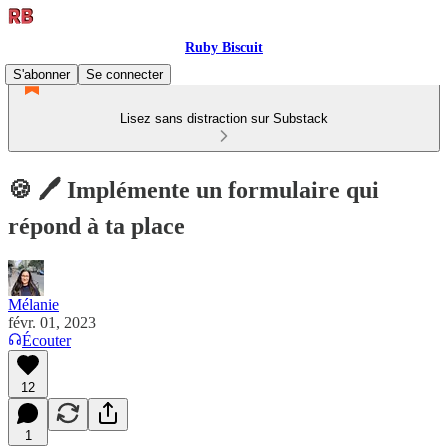
Ruby Biscuit
S'abonner
Se connecter
Lisez sans distraction sur Substack
🍪 🖊️ Implémente un formulaire qui
répond à ta place
Mélanie
févr. 01, 2023
Écouter
12
1