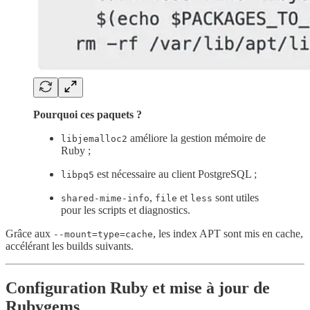
Pourquoi ces paquets ?
améliore la gestion mémoire de
libjemalloc2
Ruby ;
est nécessaire au client PostgreSQL ;
libpq5
,
et
sont utiles
shared-mime-info
file
less
pour les scripts et diagnostics.
Grâce aux
, les index APT sont mis en cache,
--mount=type=cache
accélérant les builds suivants.
Configuration Ruby et mise à jour de
Rubygems