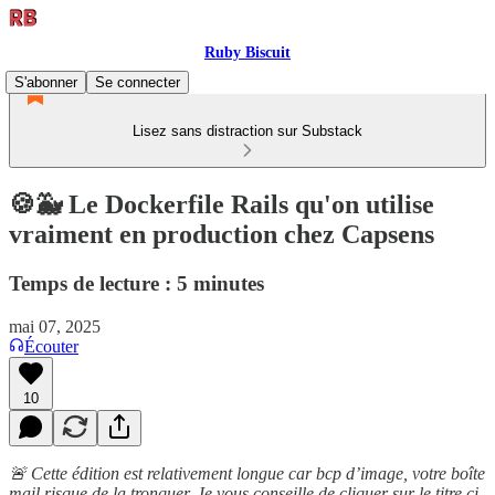
Ruby Biscuit
S'abonner
Se connecter
Lisez sans distraction sur Substack
🍪🐳 Le Dockerfile Rails qu'on utilise
vraiment en production chez Capsens
Temps de lecture : 5 minutes
mai 07, 2025
Écouter
10
🚨 Cette édition est relativement longue car bcp d’image, votre boîte
mail risque de la tronquer. Je vous conseille de cliquer sur le titre ci-