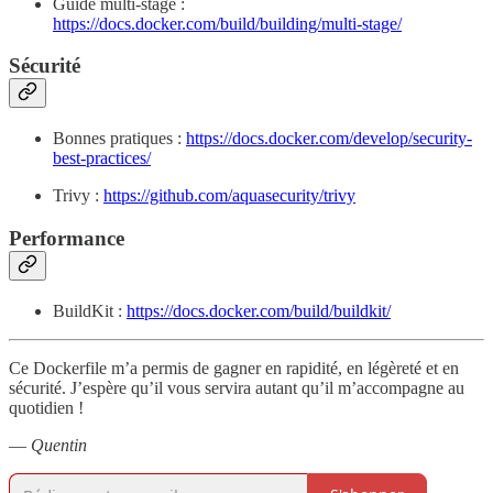
Guide multi-stage :
https://docs.docker.com/build/building/multi-stage/
Sécurité
Bonnes pratiques :
https://docs.docker.com/develop/security-
best-practices/
Trivy :
https://github.com/aquasecurity/trivy
Performance
BuildKit :
https://docs.docker.com/build/buildkit/
Ce Dockerfile m’a permis de gagner en rapidité, en légèreté et en
sécurité. J’espère qu’il vous servira autant qu’il m’accompagne au
quotidien !
—
Quentin