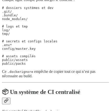
# dossiers systèmes et dev

.git/

.bundle/

node_modules/

# logs et tmp

log/

tmp/

# secrets et configs locales

.env*

config/master.key

# assets compilés

public/assets

Ce
empêche de copier tout ce qui n’est pas
.dockerignore
nécessaire au build.
📦 Un système de CI centralisé