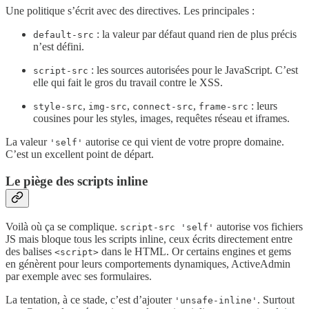
Une politique s’écrit avec des directives. Les principales :
: la valeur par défaut quand rien de plus précis
default-src
n’est défini.
: les sources autorisées pour le JavaScript. C’est
script-src
elle qui fait le gros du travail contre le XSS.
,
,
,
: leurs
style-src
img-src
connect-src
frame-src
cousines pour les styles, images, requêtes réseau et iframes.
La valeur
autorise ce qui vient de votre propre domaine.
'self'
C’est un excellent point de départ.
Le piège des scripts inline
Voilà où ça se complique.
autorise vos fichiers
script-src 'self'
JS mais bloque tous les scripts inline, ceux écrits directement entre
des balises
dans le HTML. Or certains engines et gems
<script>
en génèrent pour leurs comportements dynamiques, ActiveAdmin
par exemple avec ses formulaires.
La tentation, à ce stade, c’est d’ajouter
. Surtout
'unsafe-inline'