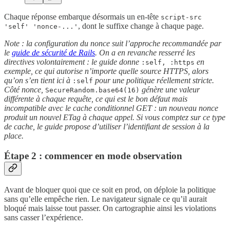
Chaque réponse embarque désormais un en-tête
script-src
, dont le suffixe change à chaque page.
'self' 'nonce-...'
Note : la configuration du nonce suit l’approche recommandée par
le
guide de sécurité de Rails
. On a en revanche resserré les
directives volontairement : le guide donne
en
:self, :https
exemple, ce qui autorise n’importe quelle source HTTPS, alors
qu’on s’en tient ici à
pour une politique réellement stricte.
:self
Côté nonce,
génère une valeur
SecureRandom.base64(16)
différente à chaque requête, ce qui est le bon défaut mais
incompatible avec le cache conditionnel GET : un nouveau nonce
produit un nouvel ETag à chaque appel. Si vous comptez sur ce type
de cache, le guide propose d’utiliser l’identifiant de session à la
place.
Étape 2 : commencer en mode observation
Avant de bloquer quoi que ce soit en prod, on déploie la politique
sans qu’elle empêche rien. Le navigateur signale ce qu’il aurait
bloqué mais laisse tout passer. On cartographie ainsi les violations
sans casser l’expérience.