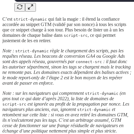
C’est
qui fait la magie : il étend la confiance
strict-dynamic
accordée au snippet GTM (validé par son nonce) à tous les scripts
que ce snippet charge à son tour. Plus besoin de lister un à un les
domaines de chaque balise dans
, ce qui permet
script-src
justement de les en retirer.
Note :
règle le chargement des scripts, pas les
strict-dynamic
requêtes réseau. Les beacons de conversion GA4 ou Google Ads
sont des appels réseau, gouvernés par
: il faut donc
connect-src
les autoriser séparément, sinon les tags se chargent mais le tracking
ne remonte pas. Les domaines exacts dépendent des balises actives ;
le mode report-only de l’étape 2 est le bon moyen de les repérer
avant de passer en enforce.
Note : sur les navigateurs qui comprennent
(en
strict-dynamic
gros tout ce qui date d’après 2022), la liste de domaines de
est ignorée au profit de la propagation par nonce. Les
script-src
navigateurs plus anciens, eux, ignorent
et
strict-dynamic
retombent sur cette liste : si vous en avez retiré les domaines GTM,
ils n’exécuteront pas les tags. C’est un arbitrage assumé, GTM
cesse de fonctionner sur une frange résiduelle de navigateurs en
échange d’une politique nettement plus simple et plus stricte.