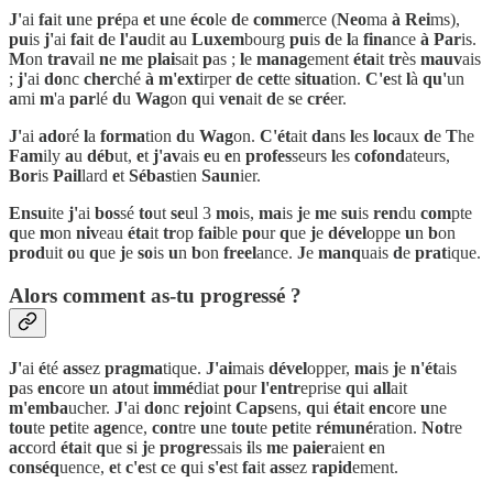
J'
ai
fa
it
u
ne
pré
pa
e
t
u
ne
éco
le
d
e
comm
erce (
Neo
ma
à
Rei
ms),
pu
is
j'
ai
fa
it
d
e
l'au
dit
a
u
Luxem
bourg
pu
is
d
e
l
a
fina
nce
à
Par
is.
M
on
trav
ail
n
e
m
e
plai
sait
p
as ;
l
e
manag
ement
éta
it
tr
ès
mauv
ais
;
j'
ai
do
nc
cher
ché
à
m'ext
irper
d
e
cet
te
situa
tion.
C'e
st
l
à
qu'
un
a
mi
m
'a
par
lé
d
u
Wag
on
q
ui
ven
ait
d
e
s
e
cré
er.
J'
ai
ado
ré
l
a
forma
tion
d
u
Wag
on.
C'ét
ait
da
ns
l
es
loc
aux
d
e
T
he
Fam
ily
a
u
déb
ut,
e
t
j'av
ais
e
u
e
n
profes
seurs
l
es
cofond
ateurs,
Bor
is
Pail
lard
e
t
Sébas
tien
Saun
ier.
Ensu
ite
j'
ai
bos
sé
to
ut
se
ul 3
mo
is,
ma
is
j
e
m
e
su
is
ren
du
com
pte
q
ue
m
on
niv
eau
éta
it
tr
op
fai
ble
po
ur
q
ue
j
e
dével
oppe
u
n
b
on
prod
uit
o
u
q
ue
j
e
so
is
u
n
b
on
freel
ance.
J
e
manq
uais
d
e
prat
ique.
Alors comment as-tu progressé ?
J'
ai
é
té
ass
ez
pragma
tique.
J'ai
mais
dével
opper,
ma
is
j
e
n'ét
ais
p
as
enc
ore
u
n
ato
ut
immé
diat
po
ur
l'entr
eprise
q
ui
all
ait
m'emba
ucher.
J'
ai
do
nc
rejo
int
Caps
ens,
q
ui
éta
it
enc
ore
u
ne
tou
te
pet
ite
age
nce,
con
tre
u
ne
tou
te
pet
ite
rémuné
ration.
Not
re
acc
ord
éta
it
q
ue
s
i
j
e
progre
ssais
i
ls
m
e
paier
aient
e
n
conséq
uence,
e
t
c'e
st
c
e
q
ui
s'e
st
fa
it
ass
ez
rapid
ement.