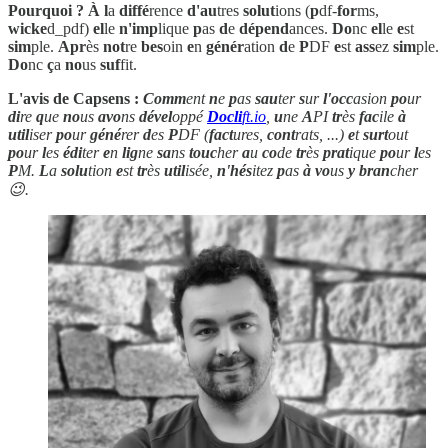
Pourquoi ? À
l
a
diffé
rence
d'au
tres
solut
ions (
p
df-
for
ms,
wicke
d_pdf)
el
le
n'imp
lique
p
as
d
e
dépend
ances.
Do
nc
el
le
e
st
sim
ple.
Apr
ès
not
re
bes
oin
e
n
génér
ation
d
e
P
DF
e
st
ass
ez
sim
ple.
Do
nc
ç
a
no
us
suf
fit.
L'avis de Capsens :
Comm
ent
n
e
p
as
sau
ter
s
ur
l'occ
asion
po
ur
di
re
q
ue
no
us
avo
ns
dével
oppé
Docli
ft.io
,
u
ne
A
PI
tr
ès
fac
ile
à
util
iser
po
ur
géné
rer
d
es
P
DF (
fact
ures,
cont
rats, ...)
e
t
surt
out
po
ur
l
es
édi
ter
e
n
lig
ne
sa
ns
touc
her
a
u
co
de
tr
ès
prat
ique
po
ur
l
es
P
M.
L
a
solu
tion
e
st
tr
ès
util
isée,
n'hés
itez
p
as
à
vo
us
y
bran
cher
😉.