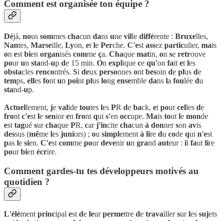
Comment est organisée ton équipe ?
Dé
jà,
no
us
som
mes
cha
cun
da
ns
u
ne
vil
le
diffé
rente :
Bruxe
lles,
Nan
tes,
Marse
ille,
Ly
on,
e
t
l
e
Per
che.
C'e
st
ass
ez
partic
ulier,
ma
is
o
n
e
st
bi
en
organ
isés
com
me
ç
a.
Cha
que
mat
in,
o
n
s
e
retr
ouve
po
ur
u
n
sta
nd-
u
p
d
e 15 min.
O
n
expl
ique
c
e
qu'
on
fa
it
e
t
l
es
obsta
cles
renco
ntrés.
S
i
de
ux
perso
nnes
o
nt
bes
oin
d
e
pl
us
d
e
tem
ps,
ell
es
fo
nt
u
n
poi
nt
pl
us
lo
ng
ense
mble
da
ns
l
a
fou
lée
d
u
sta
nd-
u
p.
Actuel
lement,
j
e
val
ide
tou
tes
l
es
P
R
d
e
ba
ck,
e
t
po
ur
cel
les
d
e
fro
nt
c'e
st
l
e
sen
ior
e
n
fro
nt
q
ui
s'
en
occ
upe.
Ma
is
to
ut
l
e
mon
de
e
st
tag
ué
s
ur
cha
que
P
R,
c
ar
j'in
cite
cha
cun
à
don
ner
s
on
av
is
des
sus (
mê
me
l
es
juni
ors) ;
o
u
simpl
ement
à
li
re
d
u
co
de
q
ui
n'e
st
p
as
l
e
si
en.
C'e
st
com
me
po
ur
deve
nir
u
n
gra
nd
aut
eur :
i
l
fa
ut
li
re
po
ur
bi
en
écr
ire.
Comment gardes-tu tes développeurs motivés au
quotidien ?
L'élé
ment
princ
ipal
e
st
d
e
le
ur
perme
ttre
d
e
trava
iller
s
ur
l
es
suj
ets