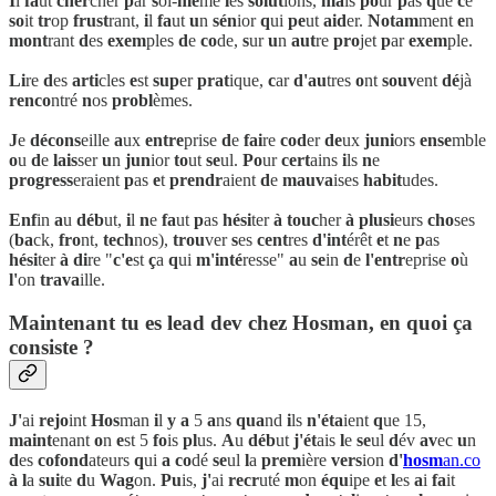
I
l
fa
ut
cher
cher
p
ar
s
oi-
mê
me
l
es
solut
ions,
ma
is
po
ur
p
as
q
ue
c
e
so
it
tr
op
frust
rant,
i
l
fa
ut
u
n
sén
ior
q
ui
pe
ut
aid
er.
Notam
ment
e
n
mont
rant
d
es
exem
ples
d
e
co
de,
s
ur
u
n
aut
re
pro
jet
p
ar
exem
ple.
Li
re
d
es
arti
cles
e
st
sup
er
prat
ique,
c
ar
d'au
tres
o
nt
souv
ent
dé
jà
renco
ntré
n
os
probl
èmes.
J
e
décons
eille
a
ux
entre
prise
d
e
fai
re
cod
er
de
ux
juni
ors
ense
mble
o
u
d
e
lais
ser
u
n
jun
ior
to
ut
se
ul.
Po
ur
cert
ains
i
ls
n
e
progress
eraient
p
as
e
t
prendr
aient
d
e
mauva
ises
habit
udes.
Enf
in
a
u
déb
ut,
i
l
n
e
fa
ut
p
as
hési
ter
à
touc
her
à
plusi
eurs
cho
ses
(
ba
ck,
fro
nt,
tech
nos),
trou
ver
s
es
cent
res
d'int
érêt
e
t
n
e
p
as
hési
ter
à
di
re "
c'e
st
ç
a
q
ui
m'inté
resse"
a
u
se
in
d
e
l'entr
eprise
o
ù
l'
on
trava
ille.
Maintenant tu es lead dev chez Hosman, en quoi ça
consiste ?
J'
ai
rejo
int
Hos
man
i
l
y
a
5
a
ns
qua
nd
i
ls
n'éta
ient
q
ue 15,
maint
enant
o
n
e
st 5
fo
is
pl
us.
A
u
déb
ut
j'ét
ais
l
e
se
ul
d
év
av
ec
u
n
d
es
cofond
ateurs
q
ui
a
co
dé
se
ul
l
a
prem
ière
vers
ion
d'
hosm
an.co
à
l
a
sui
te
d
u
Wag
on.
Pu
is,
j'
ai
recr
uté
m
on
équ
ipe
e
t
l
es
a
i
fa
it