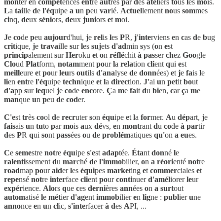
mon
ter
e
n
compét
ences
ent
re
aut
res
p
ar
d
es
atel
iers
to
us
l
es
mo
is.
L
a
tai
lle
d
e
l'éq
uipe
a
u
n
p
eu
var
ié.
Actuel
lement
no
us
som
mes
ci
nq,
de
ux
séni
ors,
de
ux
juni
ors
e
t
m
oi.
J
e
co
de
p
eu
aujour
d'hui,
j
e
rel
is
l
es
P
R,
j'inte
rviens
e
n
c
as
d
e
b
ug
crit
ique,
j
e
trava
ille
s
ur
l
es
suj
ets
d'ad
min
s
ys (
o
n
e
st
princip
alement
s
ur
Her
oku
e
t
o
n
réflé
chit
à
pas
ser
ch
ez
Goo
gle
Clo
ud
Plat
form,
notam
ment
po
ur
l
a
rela
tion
cli
ent
q
ui
e
st
meill
eure
e
t
po
ur
leu
rs
out
ils
d'ana
lyse
d
e
donn
ées)
e
t
j
e
fa
is
l
e
li
en
ent
re
l'éq
uipe
techn
ique
e
t
l
a
direc
tion.
J'
ai
u
n
pet
it
bo
ut
d'a
pp
s
ur
leq
uel
j
e
co
de
enc
ore.
Ç
a
m
e
fa
it
d
u
bi
en,
c
ar
ç
a
m
e
man
que
u
n
p
eu
d
e
cod
er.
C'e
st
tr
ès
co
ol
d
e
recr
uter
s
on
équ
ipe
e
t
l
a
for
mer.
A
u
dép
art,
j
e
fais
ais
u
n
tu
to
p
ar
mo
is
a
ux
dé
vs,
e
n
mont
rant
d
u
co
de
à
par
tir
d
es
P
R
q
ui
so
nt
pass
ées
o
u
d
e
problém
atiques
qu'
on
a
eu
es.
C
e
seme
stre
not
re
équ
ipe
s'e
st
adap
tée.
Éta
nt
don
né
l
e
ralenti
ssement
d
u
mar
ché
d
e
l'immo
bilier,
o
n
a
réori
enté
not
re
road
map
po
ur
aid
er
l
es
équi
pes
marke
ting
e
t
commer
ciales
e
t
repe
nsé
not
re
inter
face
cli
ent
po
ur
conti
nuer
d'amél
iorer
le
ur
expér
ience.
Alo
rs
q
ue
c
es
derni
ères
ann
ées
o
n
a
surt
out
autom
atisé
l
e
mét
ier
d'ag
ent
immob
ilier
e
n
lig
ne :
publ
ier
u
ne
anno
nce
e
n
u
n
cl
ic,
s'inte
rfacer
à
d
es
A
PI, ...