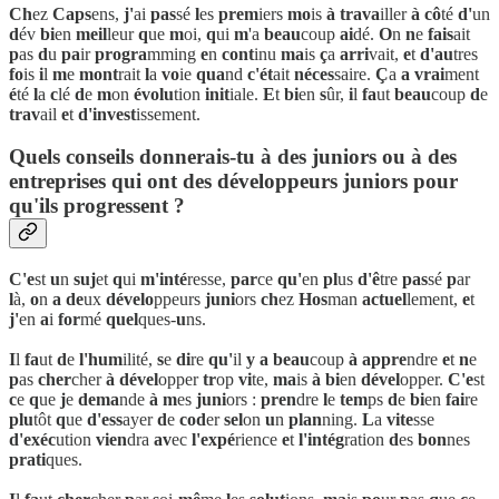
Ch
ez
Caps
ens,
j'
ai
pas
sé
l
es
prem
iers
mo
is
à
trava
iller
à
cô
té
d'
un
d
év
bi
en
meil
leur
q
ue
m
oi,
q
ui
m
'a
beau
coup
ai
dé.
O
n
n
e
fais
ait
p
as
d
u
pa
ir
progra
mming
e
n
cont
inu
ma
is
ç
a
arri
vait,
e
t
d'au
tres
fo
is
i
l
m
e
mont
rait
l
a
vo
ie
qua
nd
c'ét
ait
néces
saire.
Ç
a
a
vrai
ment
é
té
l
a
c
lé
d
e
m
on
évolu
tion
init
iale.
E
t
bi
en
s
ûr,
i
l
fa
ut
beau
coup
d
e
trav
ail
e
t
d'invest
issement.
Quels conseils donnerais-tu à des juniors ou à des
entreprises qui ont des développeurs juniors pour
qu'ils progressent ?
C'e
st
u
n
suj
et
q
ui
m'inté
resse,
par
ce
qu'
en
pl
us
d'ê
tre
pas
sé
p
ar
l
à,
o
n
a
de
ux
dévelo
ppeurs
juni
ors
ch
ez
Hos
man
actuel
lement,
e
t
j'
en
a
i
for
mé
quel
ques-
u
ns.
I
l
fa
ut
d
e
l'hum
ilité,
s
e
di
re
qu'
il
y
a
beau
coup
à
appre
ndre
e
t
n
e
p
as
cher
cher
à
dével
opper
tr
op
vi
te,
ma
is
à
bi
en
dével
opper.
C'e
st
c
e
q
ue
j
e
dema
nde
à
m
es
juni
ors :
pren
dre
l
e
tem
ps
d
e
bi
en
fai
re
plu
tôt
q
ue
d'ess
ayer
d
e
cod
er
sel
on
u
n
plan
ning.
L
a
vite
sse
d'exéc
ution
vien
dra
av
ec
l'expé
rience
e
t
l'intég
ration
d
es
bon
nes
prati
ques.