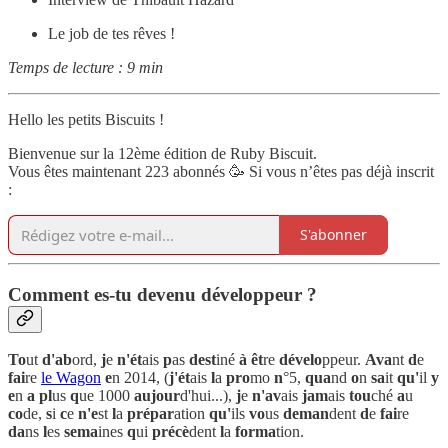
Le job de tes rêves !
Temps de lecture : 9 min
Hello les petits Biscuits !
Bienvenue sur la 12ème édition de Ruby Biscuit.
Vous êtes maintenant 223 abonnés 🥳 Si vous n’êtes pas déjà inscrit
:
S'abonner
Comment es-tu devenu développeur ?
To
ut
d'ab
ord,
j
e
n'ét
ais
p
as
dest
iné
à
êt
re
dévelo
ppeur.
Ava
nt
d
e
fai
re
le Wagon
e
n 2014, (
j'ét
ais
l
a
pro
mo
n
°5,
qua
nd
o
n
sa
it
qu'
il
y
e
n
a
pl
us
q
ue 1000
aujour
d'hui...),
j
e
n'av
ais
jam
ais
tou
ché
a
u
co
de,
s
i
c
e
n'e
st
l
a
prépar
ation
qu'
ils
vo
us
deman
dent
d
e
fai
re
da
ns
l
es
sema
ines
q
ui
précè
dent
l
a
forma
tion.