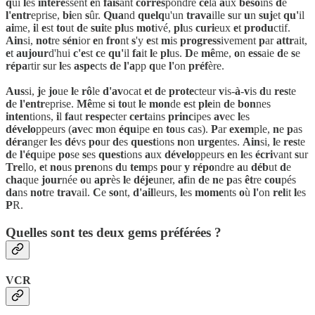
q
ui
l
es
intére
ssent
e
n
fais
ant
corres
pondre
ce
la
a
ux
beso
ins
d
e
l'entr
eprise,
bi
en
s
ûr.
Qua
nd
quelq
u'un
trava
ille
s
ur
u
n
suj
et
qu'
il
ai
me,
i
l
e
st
to
ut
d
e
sui
te
pl
us
mot
ivé,
pl
us
curi
eux
e
t
produ
ctif.
Ain
si,
not
re
sén
ior
e
n
fro
nt
s
'y
e
st
m
is
progress
ivement
p
ar
attr
ait,
e
t
aujour
d'hui
c'e
st
c
e
qu'
il
fa
it
l
e
pl
us.
D
e
mê
me,
o
n
ess
aie
d
e
s
e
répa
rtir
s
ur
l
es
aspe
cts
d
e
l'a
pp
q
ue
l'
on
préf
ère.
Aus
si,
j
e
jo
ue
l
e
rô
le
d'av
ocat
e
t
d
e
prote
cteur
v
is-
à
-
v
is
d
u
res
te
d
e
l'entr
eprise.
Mê
me
s
i
to
ut
l
e
mon
de
e
st
ple
in
d
e
bon
nes
inten
tions,
i
l
fa
ut
respe
cter
cert
ains
princ
ipes
av
ec
l
es
dévelo
ppeurs (
av
ec
m
on
équ
ipe
e
n
to
us
c
as).
P
ar
exem
ple,
n
e
p
as
déra
nger
l
es
dé
vs
po
ur
d
es
quest
ions
n
on
urge
ntes.
Ain
si,
l
e
res
te
d
e
l'éq
uipe
po
se
s
es
quest
ions
a
ux
dévelo
ppeurs
e
n
l
es
écri
vant
s
ur
Tre
llo,
e
t
no
us
pren
ons
d
u
tem
ps
po
ur
y
répo
ndre
a
u
déb
ut
d
e
cha
que
jour
née
o
u
apr
ès
l
e
déje
uner,
af
in
d
e
n
e
p
as
êt
re
cou
pés
da
ns
not
re
trav
ail.
C
e
so
nt,
d'ail
leurs,
l
es
mome
nts
o
ù
l'
on
rel
it
l
es
P
R.
Quelles sont tes deux gems préférées ?
VCR