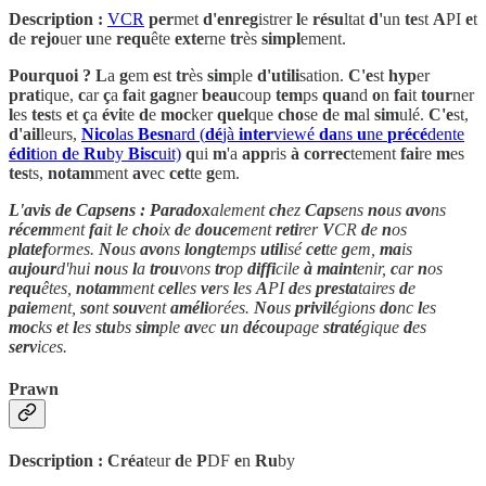
Description :
VCR
per
met
d'enreg
istrer
l
e
résu
ltat
d'
un
te
st
A
PI
e
t
d
e
rejo
uer
u
ne
requ
ête
exte
rne
tr
ès
simpl
ement.
Pourquoi ?
L
a
g
em
e
st
tr
ès
sim
ple
d'utili
sation.
C'e
st
hyp
er
prat
ique,
c
ar
ç
a
fa
it
gag
ner
beau
coup
tem
ps
qua
nd
o
n
fa
it
tour
ner
l
es
tes
ts
e
t
ç
a
évi
te
d
e
moc
ker
quel
que
cho
se
d
e
m
al
sim
ulé.
C'e
st,
d'ail
leurs,
Nico
las
Besn
ard (
dé
jà
inter
viewé
da
ns
u
ne
précé
dente
édit
ion
d
e
Ru
by
Bisc
uit)
q
ui
m
'a
app
ris
à
correc
tement
fai
re
m
es
tes
ts,
notam
ment
av
ec
cet
te
g
em.
L'avis de Capsens :
Paradox
alement
ch
ez
Caps
ens
no
us
avo
ns
récem
ment
fa
it
l
e
cho
ix
d
e
douce
ment
reti
rer
V
CR
d
e
n
os
platef
ormes.
No
us
avo
ns
longt
emps
util
isé
cet
te
g
em,
ma
is
aujour
d'hui
no
us
l
a
trou
vons
tr
op
diffi
cile
à
maint
enir,
c
ar
n
os
requ
êtes,
notam
ment
cel
les
ve
rs
l
es
A
PI
d
es
presta
taires
d
e
paie
ment,
so
nt
souv
ent
améli
orées.
No
us
privil
égions
do
nc
l
es
moc
ks
e
t
l
es
stu
bs
sim
ple
av
ec
u
n
décou
page
straté
gique
d
es
serv
ices.
Prawn
Description : Créa
teur
d
e
P
DF
e
n
Ru
by